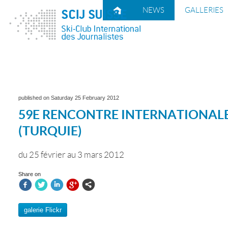
H
NEWS
GALLERIES
published on Saturday 25 February 2012
59E RENCONTRE INTERNATIONAL
(TURQUIE)
du 25 février au 3 mars 2012
Share on
f
t
i
g
l
galerie Flickr